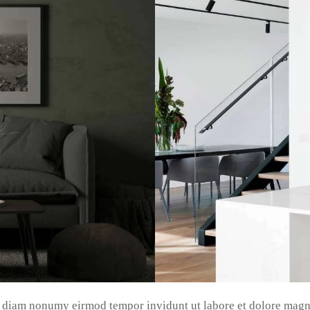
ed diam nonumy eirmod tempor invidunt ut labore et dolore magn