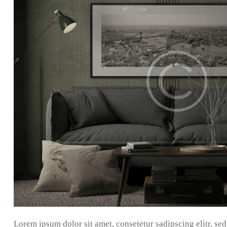
Lorem ipsum dolor sit amet, consetetur sadipscing elitr, s